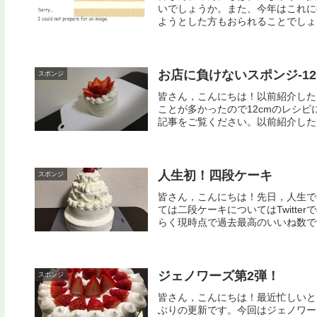
いでしょうか。また、今年はこれに
ようとした方もおられることでしょう
お店に負けないスポンジ-12
スポンジ
皆さん，こんにちは！以前紹介した
ことが多かったので12cmのレシ
記事をご覧ください。以前紹介したレシ
人生初！四段ケーキ
スポンジ
皆さん，こんにちは！先日，人生で
ては二段ケーキについてはTwitt
らく現時点で過去最高のいいね数です
ジェノワーズ第2弾！
スポンジ
皆さん，こんにちは！最近忙しいと
ぶりの更新です。今回はジェノワー