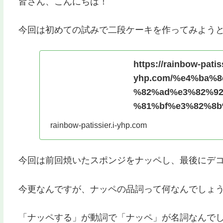
皆さん、こんにちは！
今回は初めての試みで二段ケーキを作ってみよう
https://rainbow-patiss
yhp.com/%e4%ba%
%82%ad%e3%82%9
%81%bf%e3%82%8b
rainbow-patissier.i-yhp.com
今回は前回焼いたスポンジをナッペし、最後にデ
今更なんですが、ナッペの品詞って何なんでしょ
「ナッペする」が動詞で「ナッペ」が名詞なんで