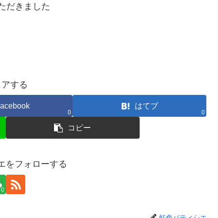
ただきました
ェアする
acebook
はてブ
0
0
コピー
エをフォローする
0
虹色パティシエ