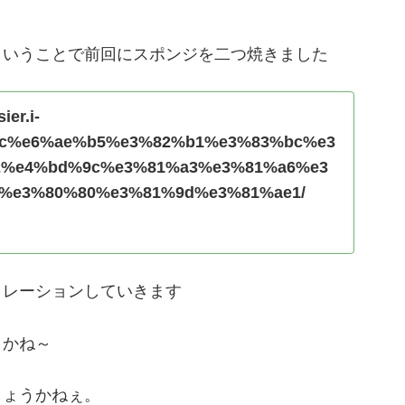
ということで前回にスポンジを二つ焼きました
ier.i-
8c%e6%ae%b5%e3%82%b1%e3%83%bc%e3
2%e4%bd%9c%e3%81%a3%e3%81%a6%e3
%e3%80%80%e3%81%9d%e3%81%ae1/
コレーションしていきます
うかね～
しょうかねぇ。