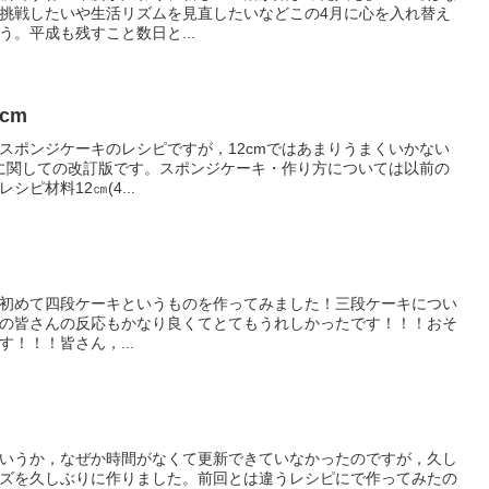
挑戦したいや生活リズムを見直したいなどこの4月に心を入れ替え
。平成も残すこと数日と...
cm
スポンジケーキのレシピですが，12cmではあまりうまくいかない
ピに関しての改訂版です。スポンジケーキ・作り方については以前の
ピ材料12㎝(4...
初めて四段ケーキというものを作ってみました！三段ケーキについ
erでの皆さんの反応もかなり良くてとてもうれしかったです！！！おそ
！！！皆さん，...
いうか，なぜか時間がなくて更新できていなかったのですが，久し
ズを久しぶりに作りました。前回とは違うレシピにで作ってみたの