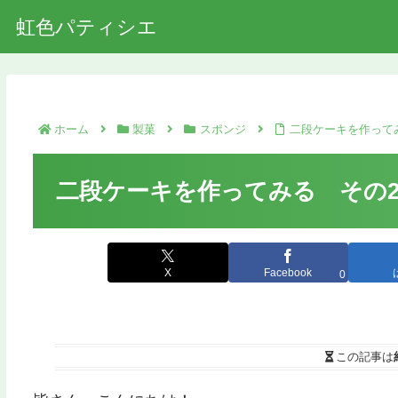
虹色パティシエ
ホーム
製菓
スポンジ
二段ケーキを作って
二段ケーキを作ってみる その
X
Facebook
0
この記事は