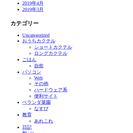
2019年4月
2019年3月
カテゴリー
Uncategorized
おうちカクテル
ショートカクテル
ロングカクテル
ごはん
自炊
パソコン
Web
その他
ハードウェア系
便利サイト
ベランダ菜園
なすび
教育
あれこれ
日記