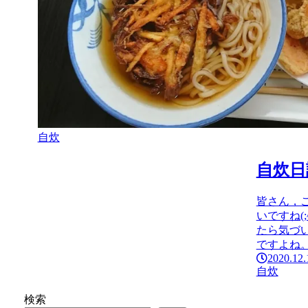
自炊
自炊日
皆さん，
いですね(
たら気づ
ですよね。
2020.12.
自炊
検索