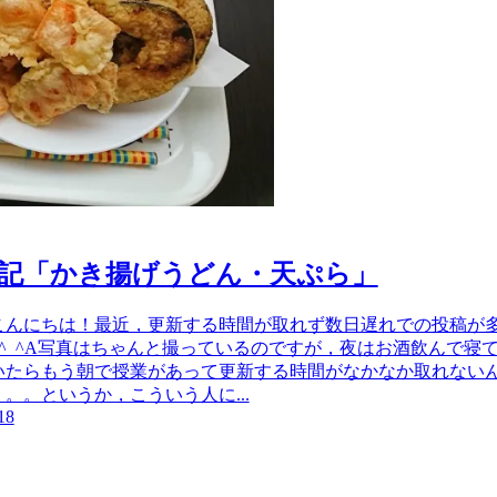
記「かき揚げうどん・天ぷら」
こんにちは！最近，更新する時間が取れず数日遅れでの投稿が
;^_^A写真はちゃんと撮っているのですが，夜はお酒飲んで寝
いたらもう朝で授業があって更新する時間がなかなか取れない
。。というか，こういう人に...
18