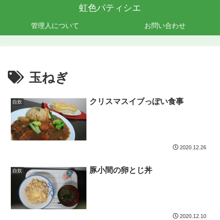
虹色パティシエ
管理人について
お問い合わせ
玉ねぎ
クリスマスイブっぽい食事
自炊
2020.12.26
豚小間の卵とじ丼
自炊
2020.12.10