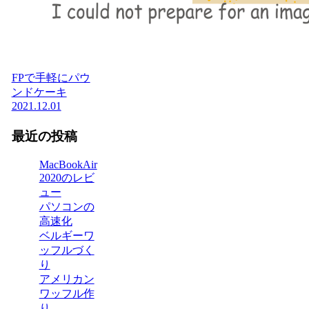
FPで手軽にパウ
ンドケーキ
2021.12.01
最近の投稿
MacBookAir
2020のレビ
ュー
パソコンの
高速化
ベルギーワ
ッフルづく
り
アメリカン
ワッフル作
り