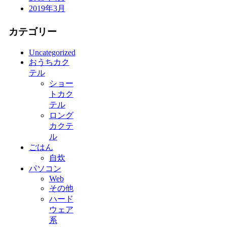
2019年3月
カテゴリー
Uncategorized
おうちカク
テル
ショー
トカク
テル
ロング
カクテ
ル
ごはん
自炊
パソコン
Web
その他
ハード
ウェア
系