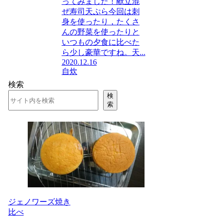
ってみました！献立混
ぜ寿司天ぷら今回は刺
身を使ったり，たくさ
んの野菜を使ったりと
いつもの夕食に比べた
ら少し豪華ですね。天...
2020.12.16
自炊
検索
検
索
ジェノワーズ焼き
比べ