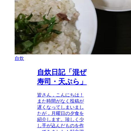
自炊
自炊日記「混ぜ
寿司・天ぷら」
皆さん，こんにちは！
また時間がなく投稿が
遅くなってしまいまし
たが，月曜日の夕食を
紹介します。珍しく少
し手が込んだものを作