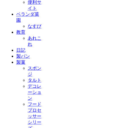
便利サ
イト
ベランダ菜
園
なすび
教育
あれこ
れ
日記
製パン
製菓
スポン
ジ
タルト
デコレ
ーショ
ン
フード
プロセ
ッサー
シリー