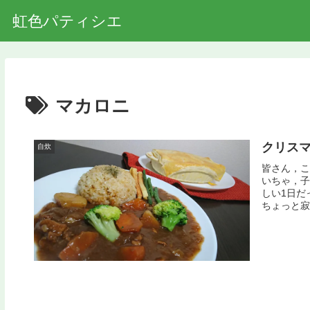
虹色パティシエ
マカロニ
クリス
自炊
皆さん，こ
いちゃ，子
しい1日だ
ちょっと寂